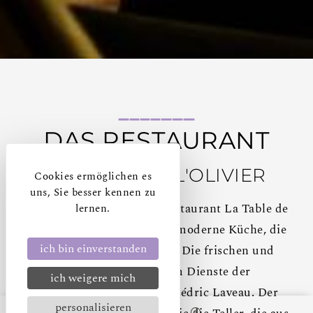
DAS RESTAURANT
LA TABLE DE L'OLIVIER
Cookies ermöglichen es
uns, Sie besser kennen zu
Entdecken Sie in unserem Restaurant La Table de
lernen.
l'Olivier in Carcassonne eine moderne Küche, die
ich bin einverstanden
von ihrem Terroir geprägt ist. Die frischen und
saisonalen Produkte stehen im Dienste der
ich weigere mich
Kreativität des Küchenchefs Cédric Laveau. Der
personalisieren