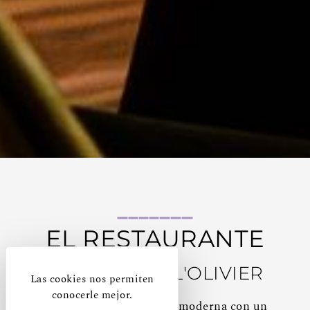
EL RESTAURANTE
LA TABLE DE L'OLIVIER
Las cookies nos permiten
conocerle mejor.
Venga a descubrir una cocina moderna con un