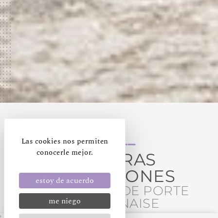
Las cookies nos permiten
conocerle mejor.
NUESTRAS
HABITACIONES
estoy de acuerdo
A 5 MINUTOS DE PORTE
me niego
NARBONNAISE