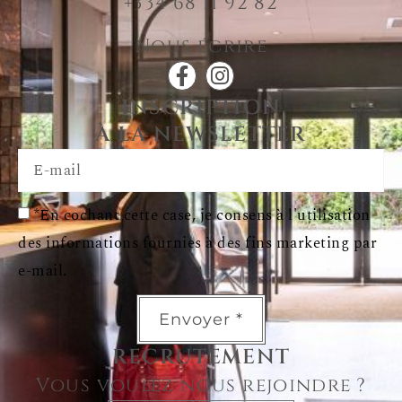
+334 68 11 92 82
Nous écrire
INSCRIPTION
À LA NEWSLETTER
*En cochant cette case, je consens à l'utilisation
des informations fournies à des fins marketing par
e-mail.
Envoyer *
RECRUTEMENT
Vous voulez nous rejoindre ?