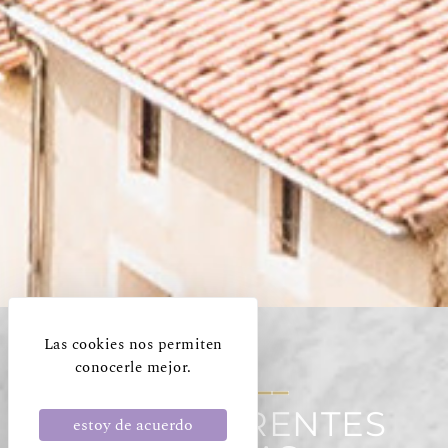
Las cookies nos permiten
conocerle mejor.
LAS DIFERENTES
estoy de acuerdo