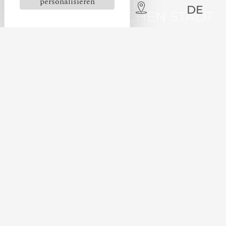
personalisieren
IN DER
DE
MITTELALTERLICHEN STADT
DIE STADT
CARCASSONNE
WO DIE GESCHICHTE
WIDERHALLT!
Weitere Informationen