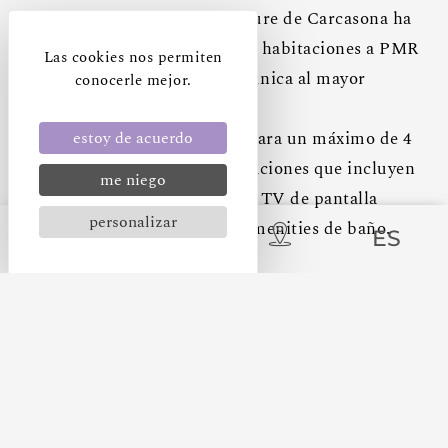
una cama nido. El hotel Mercure de Carcasona ha
decidido dedicar varias de sus habitaciones a PMR
Las cookies nos permiten
para ofrecer una experiencia única al mayor
conocerle mejor.
número posible de personas.
estoy de acuerdo
Con una superficie de 30 m² para un máximo de 4
personas y una serie de instalaciones que incluyen
me niego
acceso WiFi de alta velocidad, TV de pantalla
personalizar
plana, bandeja de cortesía y amenities de baño.
ES
WIFI
TV DE PANTALLA PLANA
PRODUCTOS PARA EL
AIRE ACONDICIONADO